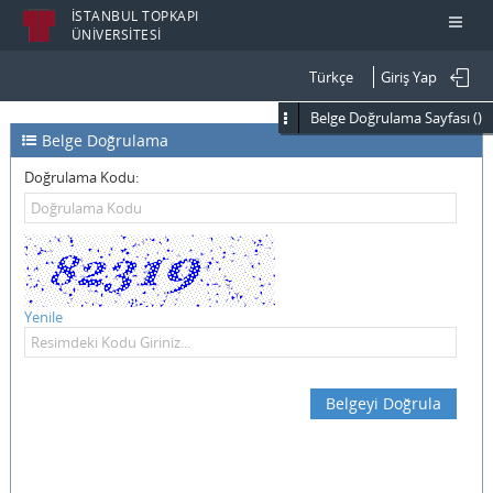
İSTANBUL TOPKAPI
ÜNİVERSİTESİ
Türkçe
Giriş Yap
Belge Doğrulama Sayfası ()
Belge Doğrulama
Doğrulama Kodu:
Yenile
Belgeyi Doğrula